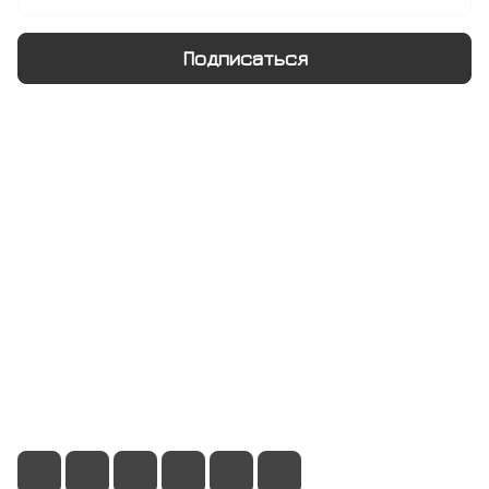
Подписаться
Интернет-магазин
Компания
Информация
Помощь
+7 495 128 21 58
sale@rumix.shop
г. Москва, Ленинский проспект, 24