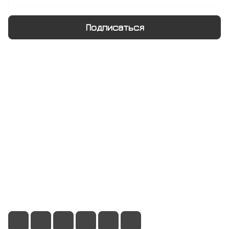
Подписаться
Интернет-магазин
Компания
Информация
Помощь
+7 495 128 21 58
sale@rumix.shop
г. Москва, Ленинский проспект, 24