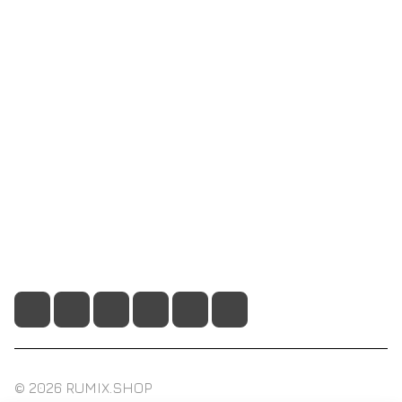
Интернет-магазин
Компания
Информация
Помощь
+7 495 128 21 58
sale@rumix.shop
г. Москва, Ленинский проспект, 24
© 2026 RUMIX.SHOP