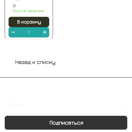
смесителей на 1-
0
Есть в наличии
2 выхода (для
ххх92kb) remer
В корзину
Назад к списку
Подписаться
на новости и акции
Подписаться