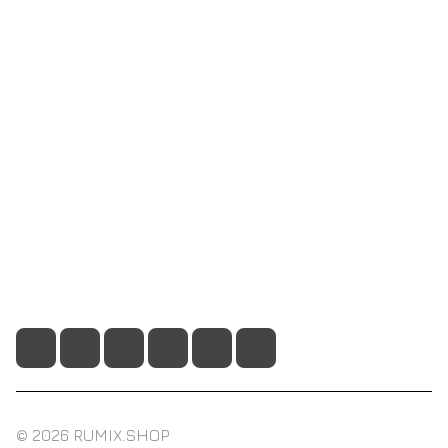
Интернет-магазин
Компания
Информация
Помощь
+7 495 128 21 58
sale@rumix.shop
г. Москва, Ленинский проспект, 24
© 2026 RUMIX.SHOP