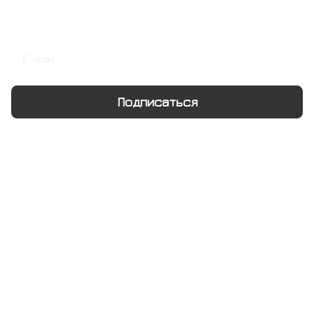
Подписаться
на новости и акции
Подписаться
Интернет-магазин
Компания
Информация
Помощь
+7 495 128 21 58
sale@rumix.shop