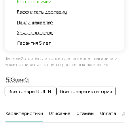
Есть в наличии
Рассчитать доставку
Нашли дешевле?
Хочу в подарок
Гарантия 5 лет
Цена действительна только для интернет-магазина и
может отличаться от цен в розничных магазинах
Все товары GIULINI
Все товары категории
Характеристики
Описание
Отзывы
Оплата
До