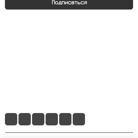
Подписаться
Интернет-магазин
Компания
Информация
Помощь
+7 495 128 21 58
sale@rumix.shop
г. Москва, Ленинский проспект, 24