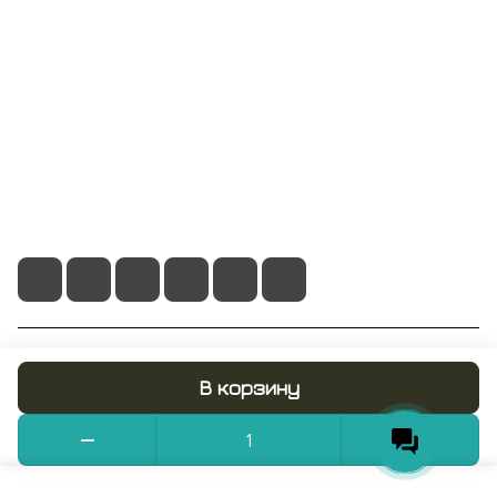
Информация
Помощь
+7 495 128 21 58
sale@rumix.shop
г. Москва, Ленинский проспект, 24
© 2026 RUMIX.SHOP
В корзину
Конфиденциальность
Оферта