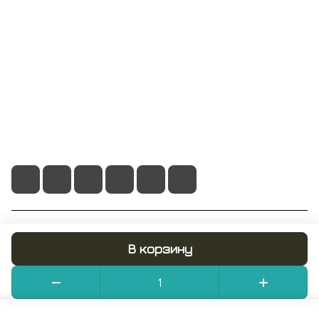
Информация
Помощь
+7 495 128 21 58
sale@rumix.shop
г. Москва, Ленинский проспект, 24
© 2026 RUMIX.SHOP
В корзину
Конфиденциальность
Оферта