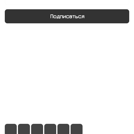
Подписаться
Интернет-магазин
Компания
Информация
Помощь
+7 495 128 21 58
sale@rumix.shop
г. Москва, Ленинский проспект, 24