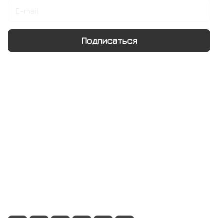
Подписаться
Интернет-магазин
Компания
Информация
Помощь
+7 495 128 21 58
sale@rumix.shop
г. Москва, Ленинский проспект, 24