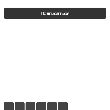
Подписаться
Интернет-магазин
Компания
Информация
Помощь
+7 495 128 21 58
sale@rumix.shop
г. Москва, Ленинский проспект, 24