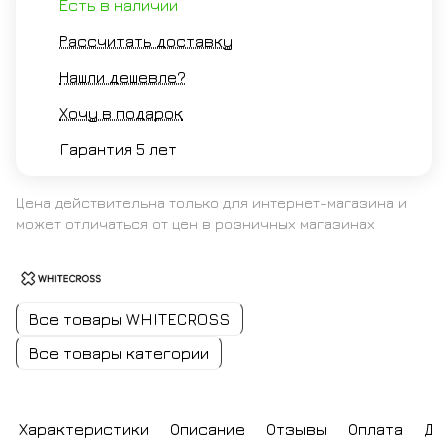
Есть в наличии
Рассчитать доставку
Нашли дешевле?
Хочу в подарок
Гарантия 5 лет
Цена действительна только для интернет-магазина и
может отличаться от цен в розничных магазинах
Все товары WHITECROSS
Все товары категории
Характеристики
Описание
Отзывы
Оплата
До