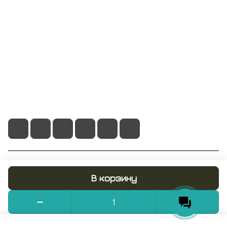
Информация
Помощь
+7 495 128 21 58
sale@rumix.shop
г. Москва, Ленинский проспект, 24
© 2026 RUMIX.SHOP
В корзину
Конфиденциальность
Оферта