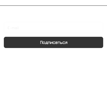
Подписаться
на новости и акции
Подписаться
Интернет-магазин
Компания
Информация
Помощь
+7 495 128 21 58