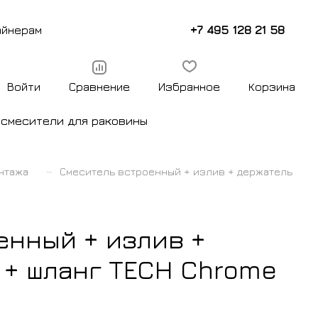
+7 495 128 21 58
айнерам
Войти
Сравнение
Избранное
Корзина
ы
смесители для раковины
–
нтажа
Смеситель встроенный + излив + держатель
енный + излив +
 + шланг TECH Chrome