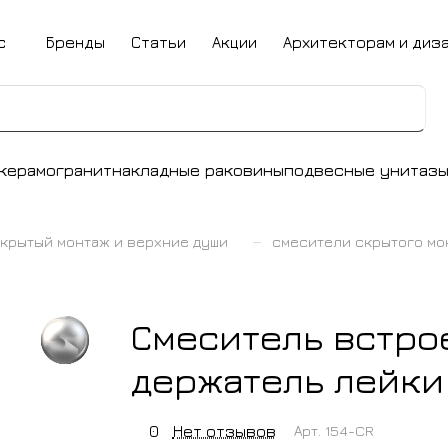
с
Бренды
Статьи
Акции
Архитекторам и диз
керамогранит
накладные раковины
подвесные унитаз
–
крытый монтаж и верхние души
смесители скрытого мо
Смеситель встро
держатель лейки
0
Нет отзывов
Арт.
154-CR