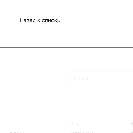
Назад к списку
Подписаться
на новости и акции
Интернет-магазин
Компания
Каталог
О нас
Акции
Контакты