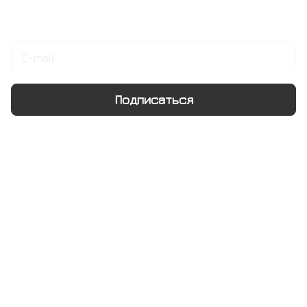
Подписаться
на новости и акции
Подписаться
Интернет-магазин
Компания
Информация
Помощь
+7 495 128 21 58
sale@rumix.shop