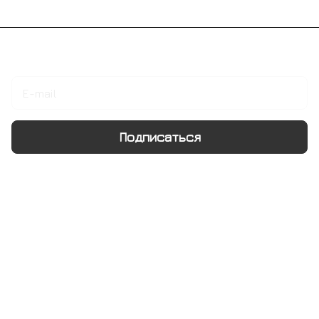
Подписаться
на новости и акции
Подписаться
Интернет-магазин
Компания
Информация
Помощь
+7 495 128 21 58