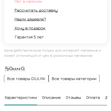
Нет в наличии
Рассчитать доставку
Нашли дешевле?
Хочу в подарок
Гарантия 5 лет
Цена действительна только для интернет-магазина и
может отличаться от цен в розничных магазинах
Все товары GIULINI
Все товары категории
Характеристики
Описание
Отзывы
Оплата
До