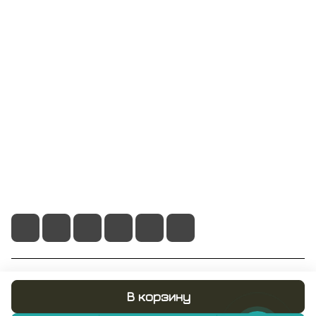
Интернет-магазин
Компания
Информация
Помощь
+7 495 128 21 58
sale@rumix.shop
г. Москва, Ленинский проспект, 24
© 2026 RUMIX.SHOP
В корзину