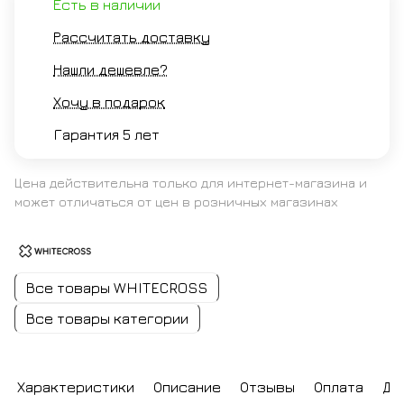
Есть в наличии
Рассчитать доставку
Нашли дешевле?
Хочу в подарок
Гарантия 5 лет
Цена действительна только для интернет-магазина и
может отличаться от цен в розничных магазинах
Все товары WHITECROSS
Все товары категории
Характеристики
Описание
Отзывы
Оплата
До