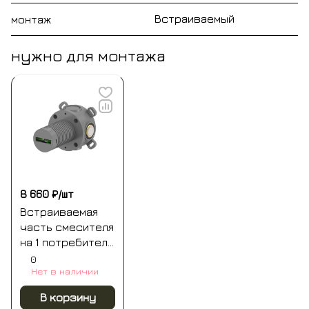
Встраиваемый
монтаж
нужно для монтажа
8 660 ₽/
шт
Встраиваемая
часть смесителя
на 1 потребитель
whitecross y1241
0
Нет в наличии
В корзину