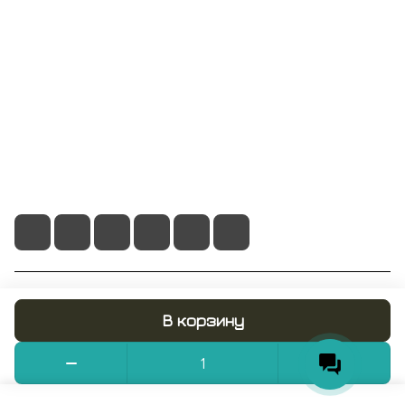
Информация
Помощь
+7 495 128 21 58
sale@rumix.shop
г. Москва, Ленинский проспект, 24
© 2026 RUMIX.SHOP
В корзину
Конфиденциальность
Оферта