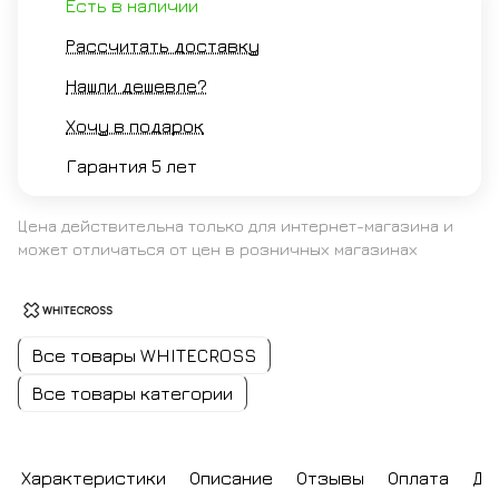
Есть в наличии
Рассчитать доставку
Нашли дешевле?
Хочу в подарок
Гарантия 5 лет
Цена действительна только для интернет-магазина и
может отличаться от цен в розничных магазинах
Все товары WHITECROSS
Все товары категории
Характеристики
Описание
Отзывы
Оплата
До