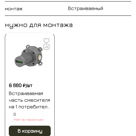
Встраиваемый
монтаж
нужно для монтажа
8 660 ₽/
шт
Встраиваемая
часть смесителя
на 1 потребитель
whitecross y1241
0
Нет в наличии
В корзину