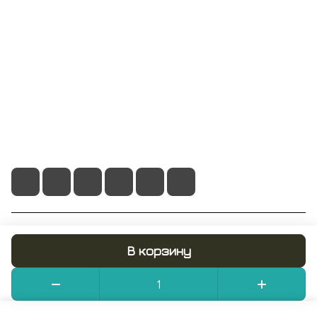
Информация
Помощь
+7 495 128 21 58
sale@rumix.shop
г. Москва, Ленинский проспект, 24
© 2026 RUMIX.SHOP
В корзину
Конфиденциальность
Оферта