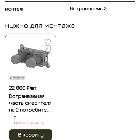
Встраиваемый
монтаж
нужно для монтажа
22 000 ₽/
шт
Встраиваемая
часть смесителя
на 2 потребителя
whitecross y1242
0
Нет в наличии
В корзину