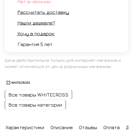
Нет в наличии
Рассчитать доставку
Нашли дешевле?
Хочу в подарок
Гарантия 5 лет
Цена действительна только для интернет-магазина и
может отличаться от цен в розничных магазинах
Все товары WHITECROSS
Все товары категории
Характеристики
Описание
Отзывы
Оплата
До