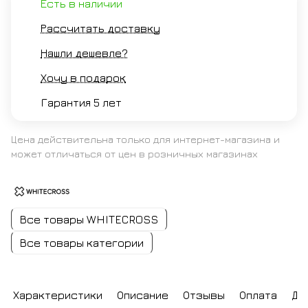
Есть в наличии
Рассчитать доставку
Нашли дешевле?
Хочу в подарок
Гарантия 5 лет
Цена действительна только для интернет-магазина и
может отличаться от цен в розничных магазинах
Все товары WHITECROSS
Все товары категории
Характеристики
Описание
Отзывы
Оплата
До