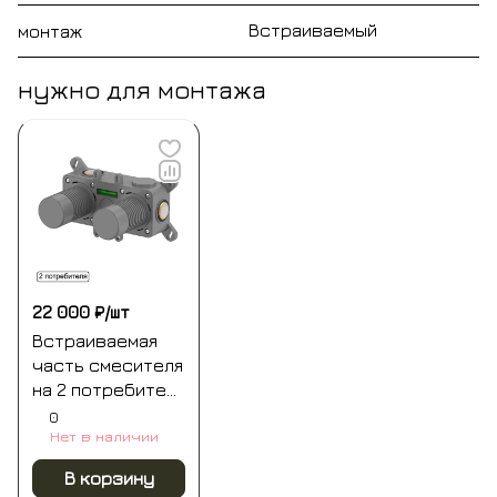
Встраиваемый
монтаж
нужно для монтажа
22 000 ₽/
шт
Встраиваемая
часть смесителя
на 2 потребителя
whitecross y1242
0
Нет в наличии
В корзину