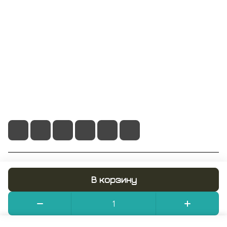
Информация
Помощь
+7 495 128 21 58
sale@rumix.shop
г. Москва, Ленинский проспект, 24
© 2026 RUMIX.SHOP
В корзину
Конфиденциальность
Оферта