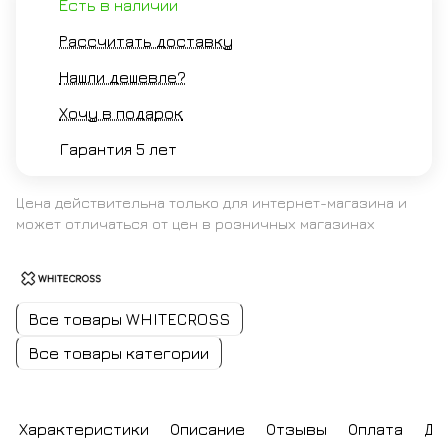
Есть в наличии
Рассчитать доставку
Нашли дешевле?
Хочу в подарок
Гарантия 5 лет
Цена действительна только для интернет-магазина и
может отличаться от цен в розничных магазинах
Все товары WHITECROSS
Все товары категории
Характеристики
Описание
Отзывы
Оплата
До