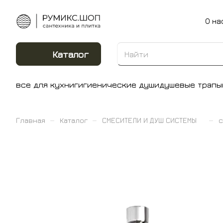
О на
Каталог
все для кухни
гигиенические души
душевые трапы
–
–
–
Главная
Каталог
СМЕСИТЕЛИ И ДУШ СИСТЕМЫ
с