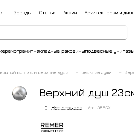
с
Бренды
Статьи
Акции
Архитекторам и диз
керамогранит
накладные раковины
подвесные унитаз
–
–
крытый монтаж и верхние души
верхние души
Верх
Верхний душ 23см
0
Нет отзывов
Арт.
356SX