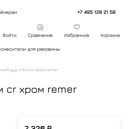
+7 495 128 21 58
айнерам
Войти
Сравнение
Избранное
Корзина
ы
смесители для раковины
ний душ 23см cr хром remer
 cr хром remer
7 326 ₽