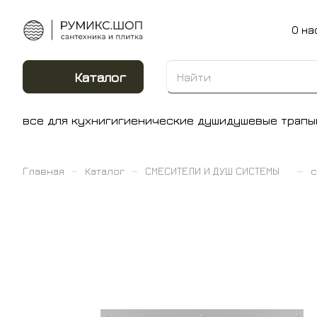
О на
Каталог
все для кухни
гигиенические души
душевые трапы
–
–
–
Главная
Каталог
СМЕСИТЕЛИ И ДУШ СИСТЕМЫ
с