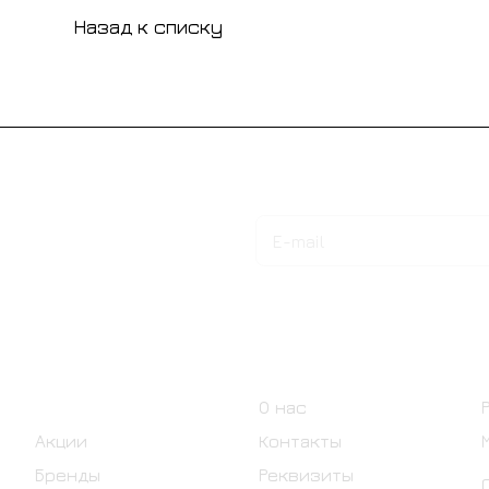
Назад к списку
Подписаться
на новости и акции
Интернет-магазин
Компания
Каталог
О нас
Акции
Контакты
Бренды
Реквизиты