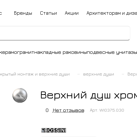
с
Бренды
Статьи
Акции
Архитекторам и диз
керамогранит
накладные раковины
подвесные унитаз
–
–
крытый монтаж и верхние души
верхние души
Верх
Верхний душ хром
0
Нет отзывов
Арт.
WI0375.030