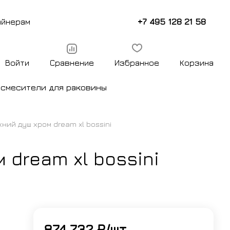
+7 495 128 21 58
айнерам
Войти
Сравнение
Избранное
Корзина
ы
смесители для раковины
ний душ хром dream xl bossini
 dream xl bossini
874 732 ₽/
шт