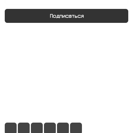
Подписаться
Интернет-магазин
Компания
Информация
Помощь
+7 495 128 21 58
sale@rumix.shop
г. Москва, Ленинский проспект, 24