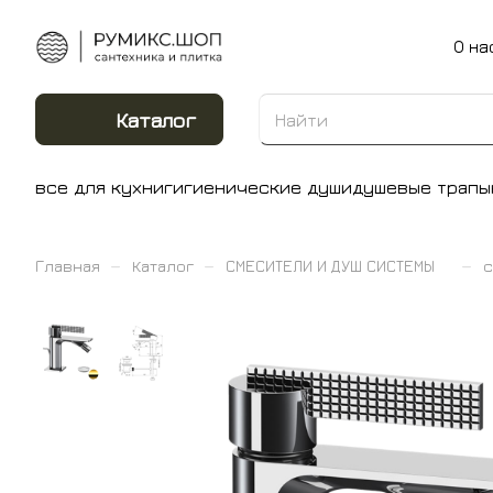
О на
Каталог
все для кухни
гигиенические души
душевые трапы
–
–
–
Главная
Каталог
СМЕСИТЕЛИ И ДУШ СИСТЕМЫ
с