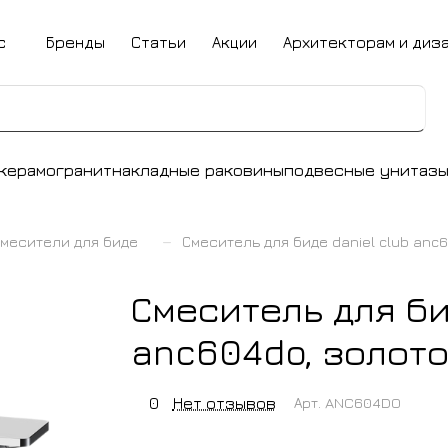
с
Бренды
Статьи
Акции
Архитекторам и диз
керамогранит
накладные раковины
подвесные унитаз
–
месители для биде
Смеситель для биде daniel club anc
Смеситель для би
anc604do, золот
0
Нет отзывов
Арт.
ANC604DO