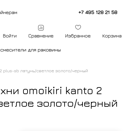
+7 495 128 21 58
айнерам
Войти
Сравнение
Избранное
Корзина
ы
смесители для раковины
o 2 plus-sb латунь/светлое золото/черный
ни omoikiri kanto 2
светлое золото/черный