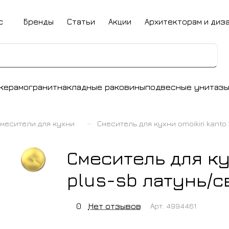
с
Бренды
Статьи
Акции
Архитекторам и диз
керамогранит
накладные раковины
подвесные унитаз
–
месители для кухни
Смеситель для кухни omoikiri kant
Смеситель для кух
plus-sb латунь/
0
Нет отзывов
Арт.
4994461