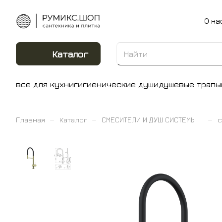
О на
Каталог
все для кухни
гигиенические души
душевые трапы
–
–
–
Главная
Каталог
СМЕСИТЕЛИ И ДУШ СИСТЕМЫ
с