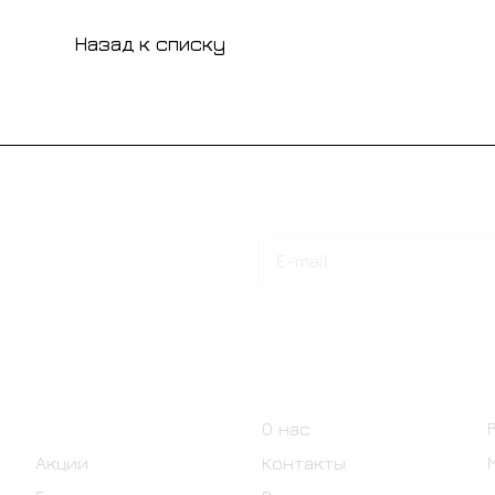
Назад к списку
Подписаться
на новости и акции
Интернет-магазин
Компания
Каталог
О нас
Акции
Контакты