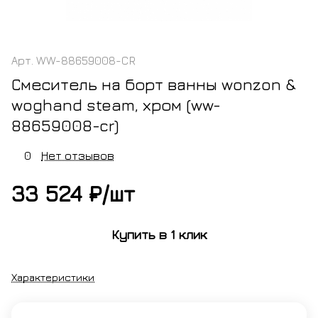
Арт.
WW-88659008-CR
Смеситель на борт ванны wonzon &
woghand steam, хром (ww-
88659008-cr)
0
Нет отзывов
33 524 ₽/
шт
Купить в 1 клик
Характеристики