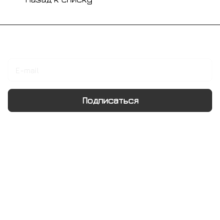
Подписаться
на новости и акции
Подписаться
Интернет-магазин
Компания
Информация
Помощь
+7 495 128 21 58