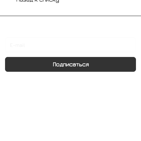
Подписаться
на новости и акции
Подписаться
Интернет-магазин
Компания
Информация
Помощь
+7 495 128 21 58