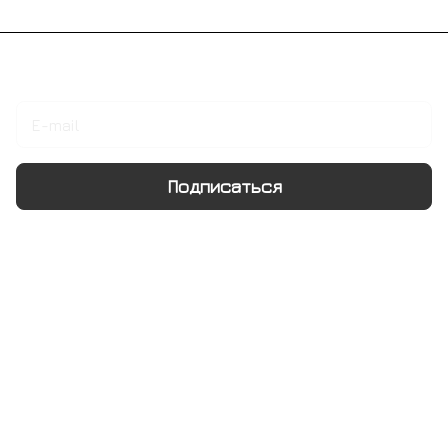
Подписаться
на новости и акции
Подписаться
Интернет-магазин
Компания
Информация
Помощь
+7 495 128 21 58