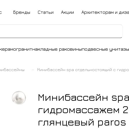
с
Бренды
Статьи
Акции
Архитекторам и диз
керамогранит
накладные раковины
подвесные унитаз
–
инибассейны
Минибассейн spa отдельностоящий с гидро
Минибассейн spa
гидромассажем 2
глянцевый paros 