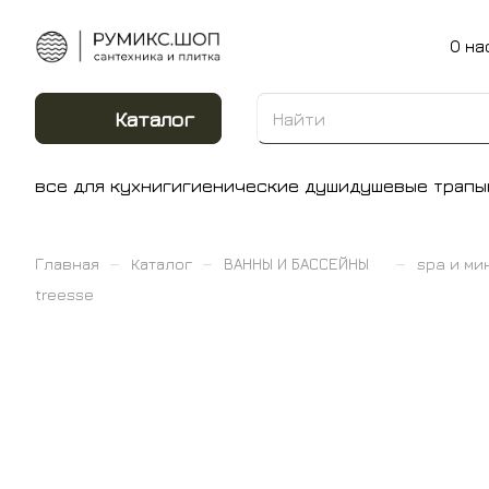
О на
Каталог
все для кухни
гигиенические души
душевые трапы
–
–
–
Главная
Каталог
ВАННЫ И БАССЕЙНЫ
spa и м
treesse