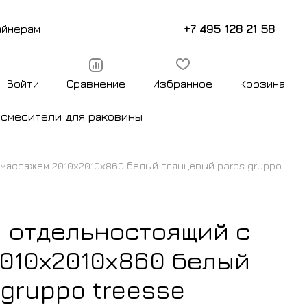
+7 495 128 21 58
айнерам
Войти
Сравнение
Избранное
Корзина
ы
смесители для раковины
массажем 2010х2010х860 белый глянцевый paros gruppo
 отдельностоящий с
010х2010х860 белый
gruppo treesse