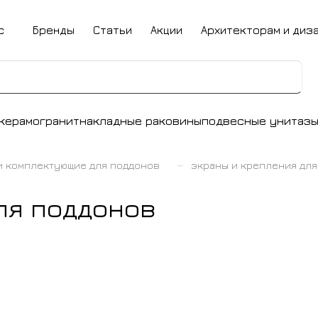
с
Бренды
Статьи
Акции
Архитекторам и диз
керамогранит
накладные раковины
подвесные унитаз
–
и комплектующие для поддонов
экраны и крепления для
ля поддонов