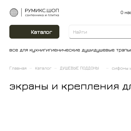
О на
Каталог
все для кухни
гигиенические души
душевые трапы
–
–
–
Главная
Каталог
ДУШЕВЫЕ ПОДДОНЫ
сифоны 
экраны и крепления д