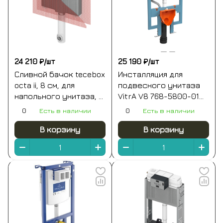
24 210 ₽/
шт
25 190 ₽/
шт
Сливной бачок tecebox
Инсталляция для
octa ii, 8 см, для
подвесного унитаза
напольного унитаза, с
VitrA V8 768-5800-01
арматурной сеткой,
без кнопки смыва
0
Есть в наличии
0
Есть в наличии
установочная высота
1075 мм
В корзину
В корзину