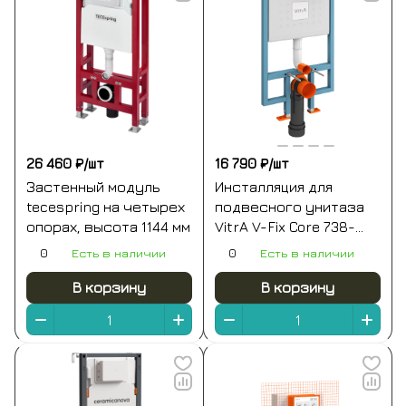
26 460 ₽/
шт
16 790 ₽/
шт
Застенный модуль
Инсталляция для
tecespring на четырех
подвесного унитаза
опорах, высота 1144 мм
VitrA V-Fix Core 738-
5800-01 без кнопки
0
Есть в наличии
0
Есть в наличии
смыва
В корзину
В корзину