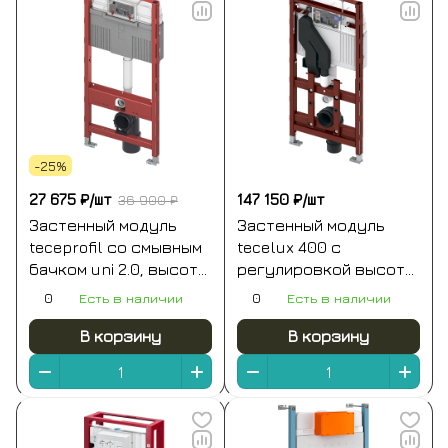
-25%
27 675 ₽/
шт
147 150 ₽/
шт
36 900 ₽
Застенный модуль
Застенный модуль
teceprofil со смывным
tecelux 400 с
бачком uni 2.0, высота
регулировкой высоты
1120 мм (9400401)
и системой очистки
0
Есть в наличии
0
Есть в наличии
воздуха, высота
установки 1120 мм
В корзину
В корзину