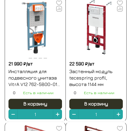
21 990 ₽/
шт
22 590 ₽/
шт
Инсталляция для
Застенный модуль
подвесного унитаза
tecespring profil,
VitrA V12 762-5800-01
высота 1144 мм
без кнопки смыва
0
Есть в наличии
0
Есть в наличии
В корзину
В корзину