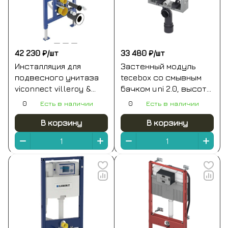
42 230 ₽/
шт
33 480 ₽/
шт
Инсталляция для
Застенный модуль
подвесного унитаза
tecebox со смывным
viconnect villeroy &
бачком uni 2.0, высота
boch
1060 мм
0
Есть в наличии
0
Есть в наличии
В корзину
В корзину