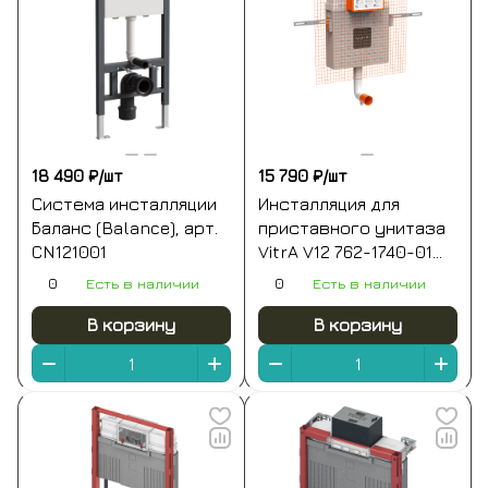
18 490 ₽/
шт
15 790 ₽/
шт
Система инсталляции
Инсталляция для
Баланс (Balance), арт.
приставного унитаза
CN121001
VitrA V12 762-1740-01
без кнопки смыва
0
Есть в наличии
0
Есть в наличии
В корзину
В корзину