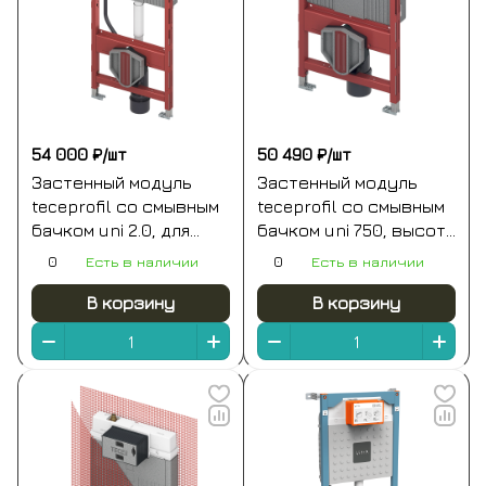
54 000 ₽/
шт
50 490 ₽/
шт
Застенный модуль
Застенный модуль
teceprofil со смывным
teceprofil со смывным
бачком uni 2.0, для
бачком uni 750, высота
универсального
750 мм
0
Есть в наличии
0
Есть в наличии
подключения к
унитазу-биде, высота
В корзину
В корзину
1120 мм