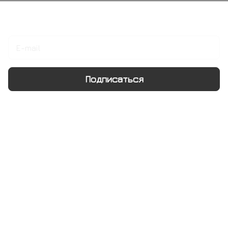
Подписаться
на новости и акции
Подписаться
Интернет-магазин
Компания
Информация
Помощь
+7 495 128 21 58
sale@rumix.shop