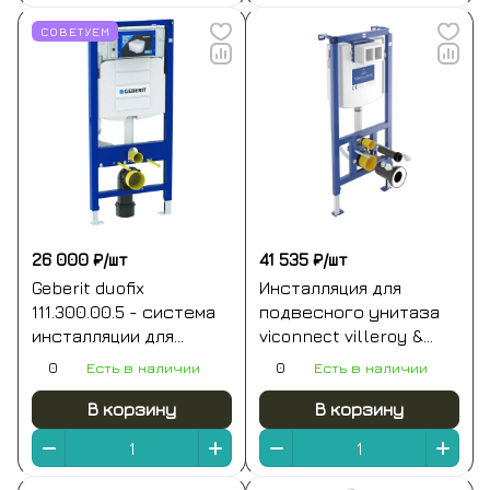
СОВЕТУЕМ
26 000 ₽/
шт
41 535 ₽/
шт
Geberit duofix
Инсталляция для
111.300.00.5 - система
подвесного унитаза
инсталляции для
viconnect villeroy &
монтажа подвесного
boch
0
Есть в наличии
0
Есть в наличии
унитаза
В корзину
В корзину