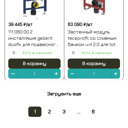
39 445 ₽/
шт
63 090 ₽/
шт
111.060.00.2
Застенный модуль
инсталляция geberit
teceprofil со сливным
duofix для подвесного
бачком uni 2.0 для toto
унитаза, 112 см, со
neorest washlet (wc) ac
0
Есть в наличии
0
Есть в наличии
смывным бачком
2.0/ew 2.0, высота 1120
скрытого монтажа
мм
В корзину
В корзину
omega 12 см
Загрузить еще
1
2
3
...
6