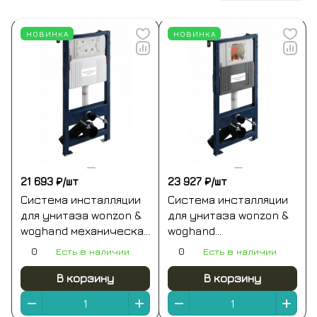
НОВИНКА
НОВИНКА
21 693 ₽/
шт
23 927 ₽/
шт
Система инсталляции
Система инсталляции
для унитаза wonzon &
для унитаза wonzon &
woghand механическая
woghand
(ww-ti739a)
пневматическая (ww-
0
Есть в наличии
0
Есть в наличии
ti743a-h)
В корзину
В корзину