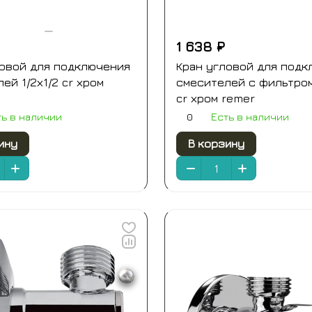
1 638 ₽
ловой для подключения
Кран угловой для подк
ей 1/2х1/2 cr хром
смесителей с фильтром
cr хром remer
0
ть в наличии
Есть в наличии
ину
В корзину