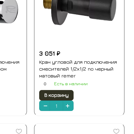
3 051 ₽
лючения
Кран угловой для подключения
ром
смесителей 1/2х1/2 no черный
матовый remer
0
Есть в наличии
В корзину