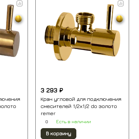
3 293 ₽
лючения
Кран угловой для подключения
золото
смесителей 1/2х1/2 do золото
remer
0
Есть в наличии
В корзину