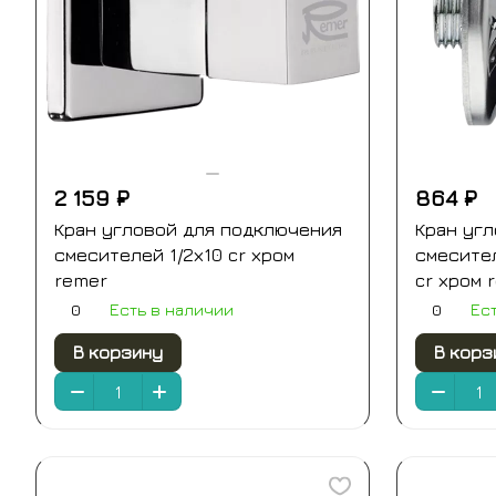
2 159 ₽
864 ₽
Кран угловой для подключения
Кран уг
смесителей 1/2х10 cr хром
смесител
remer
cr хром 
0
0
Есть в наличии
Ес
В корзину
В корз