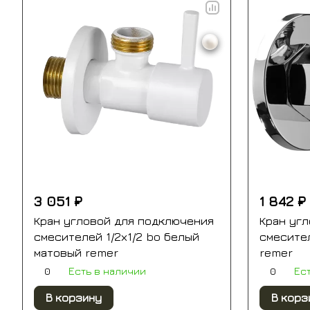
3 051 ₽
1 842 ₽
Кран угловой для подключения
Кран уг
смесителей 1/2х1/2 bo белый
смесител
матовый remer
remer
0
0
Есть в наличии
Ес
В корзину
В корз