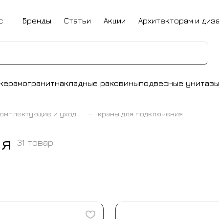
с
Бренды
Статьи
Акции
Архитекторам и диз
керамогранит
накладные раковины
подвесные унитаз
–
омплектующие и уход
краны для подключения
ия
31 товар