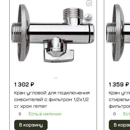
1 302 ₽
1 359 ₽
Кран угловой для подключения
Кран уг
смесителей с фильтром 1/2х1/2
стираль
cr хром remer
фильтром
0
0
Есть в наличии
Ес
В корзину
В корз