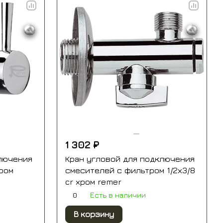
1 302 ₽
лючения
Кран угловой для подключения
хром
смесителей с фильтром 1/2х3/8
cr хром remer
0
Есть в наличии
В корзину