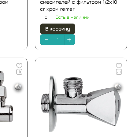
хром
смесителей с фильтром 1/2х10
cr хром remer
0
Есть в наличии
В корзину