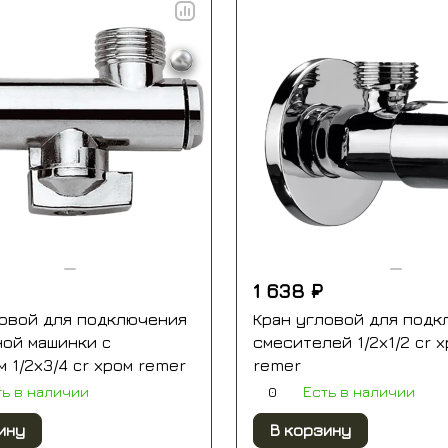
1 638 ₽
ловой для подключения
Кран угловой для подк
ной машинки c
смесителей 1/2х1/2 cr 
 1/2х3/4 cr хром remer
remer
0
ть в наличии
Есть в наличии
ину
В корзину