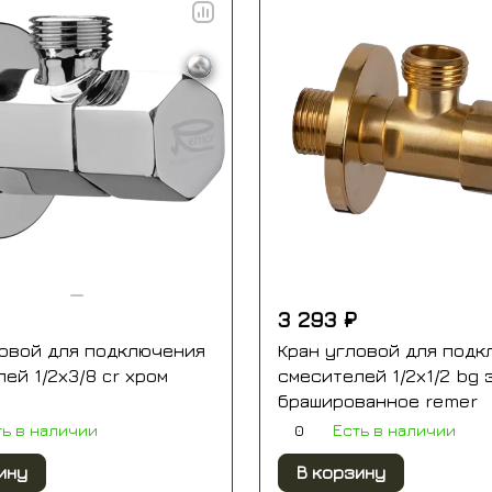
3 293 ₽
ловой для подключения
Кран угловой для подк
ей 1/2х3/8 cr хром
смесителей 1/2х1/2 bg 
брашированное remer
0
ть в наличии
Есть в наличии
ину
В корзину