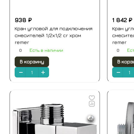
938 ₽
1 842 ₽
Кран угловой для подключения
Кран уг
смесителей 1/2х1/2 cr хром
смесител
remer
remer
0
0
Есть в наличии
Ес
В корзину
В корз