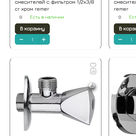
смесителей с фильтром 1/2х3/8
смесител
cr хром remer
remer
0
0
Есть в наличии
Ес
В корзину
В корз