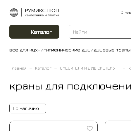
О на
Каталог
все для кухни
гигиенические души
душевые трапы
–
–
–
Главная
Каталог
СМЕСИТЕЛИ И ДУШ СИСТЕМЫ
к
краны для подключен
По наличию