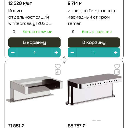
12 320 ₽/
шт
9 714 ₽
Излив
Излив на борт ванны
отдельностоящий
каскадный cr хром
whitecross y1203bl
remer
(черный мат)
0
Есть в наличии
0
Есть в наличии
В корзину
В корзину
71 851 ₽
85 757 ₽