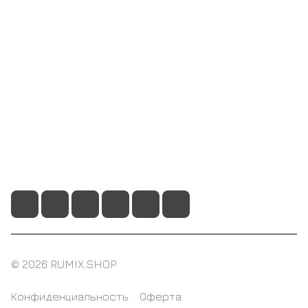
Компания
Информация
Помощь
+7 495 128 21 58
sale@rumix.shop
г. Москва, Ленинский проспект, 24
© 2026 RUMIX.SHOP
Конфиденциальность
Оферта