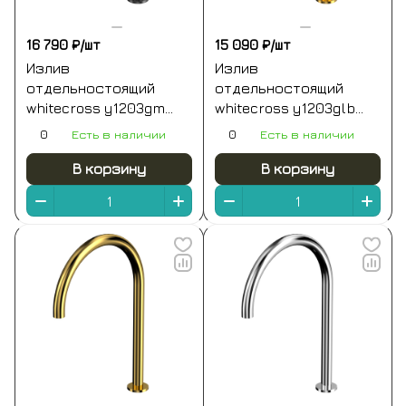
16 790 ₽/
шт
15 090 ₽/
шт
Излив
Излив
отдельностоящий
отдельностоящий
whitecross y1203gm
whitecross y1203glb
(оружейная сталь)
(брашированное
0
Есть в наличии
0
Есть в наличии
золото)
В корзину
В корзину