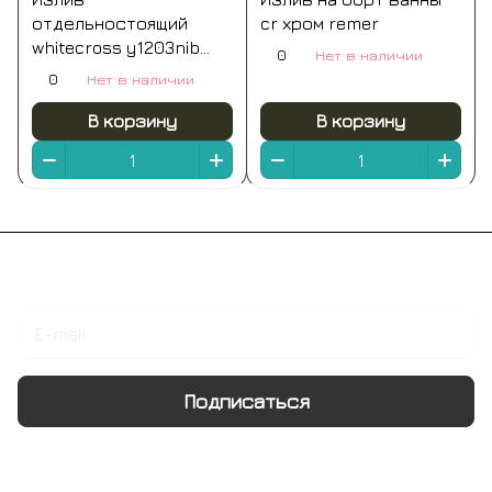
отдельностоящий
cr хром remer
whitecross y1203nib
0
Нет в наличии
(брашированный
0
Нет в наличии
никель)
В корзину
В корзину
Подписаться
на новости и акции
Подписаться
Интернет-магазин