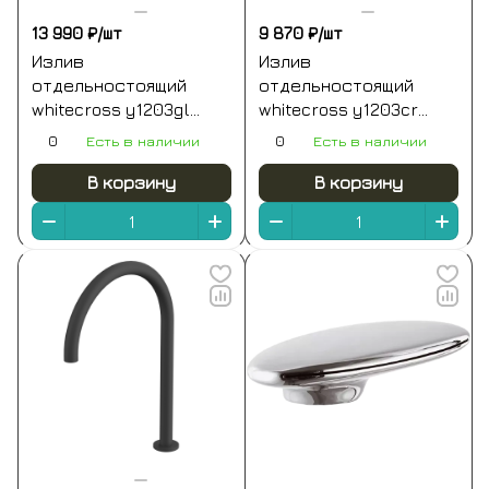
13 990 ₽/
шт
9 870 ₽/
шт
Излив
Излив
отдельностоящий
отдельностоящий
whitecross y1203gl
whitecross y1203cr
(золото)
(хром)
0
Есть в наличии
0
Есть в наличии
В корзину
В корзину