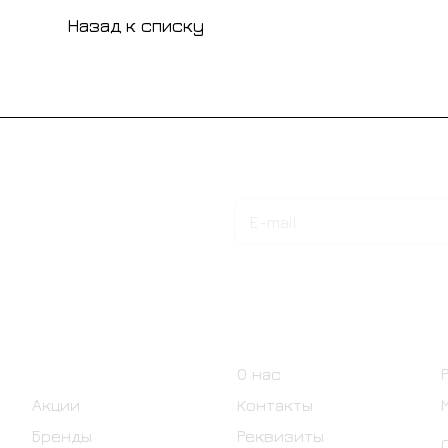
Назад к списку
Подписаться
на новости и акции
Интернет-магазин
Компания
Каталог
О нас
Акции
Контакты
Бренды
Реквизиты