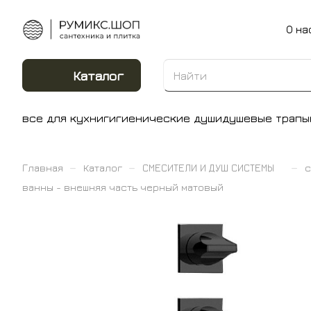
О на
Каталог
все для кухни
гигиенические души
душевые трапы
–
–
–
Главная
Каталог
СМЕСИТЕЛИ И ДУШ СИСТЕМЫ
с
ванны - внешняя часть черный матовый