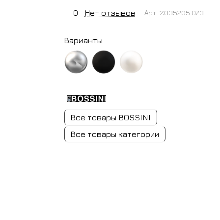
0
Нет отзывов
Арт.
Z035205.073
Варианты
хром
черный
белый
матовый
матовый
Все товары BOSSINI
Все товары категории