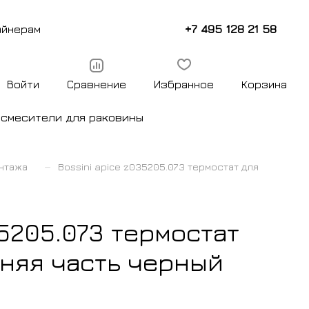
+7 495 128 21 58
айнерам
Войти
Сравнение
Избранное
Корзина
ы
смесители для раковины
–
нтажа
Bossini apice z035205.073 термостат для
35205.073 термостат
шняя часть черный