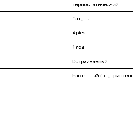
термостатический
Латунь
Apice
1 год
Встраиваемый
Настенный (внутристен