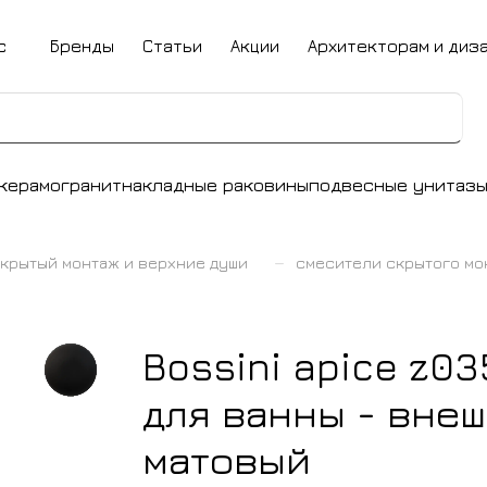
с
Бренды
Статьи
Акции
Архитекторам и диз
керамогранит
накладные раковины
подвесные унитаз
–
крытый монтаж и верхние души
смесители скрытого мо
Bossini apice z0
для ванны - вне
матовый