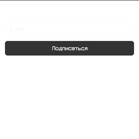
Подписаться
на новости и акции
Подписаться
Интернет-магазин
Компания
Информация
Помощь
+7 495 128 21 58
sale@rumix.shop