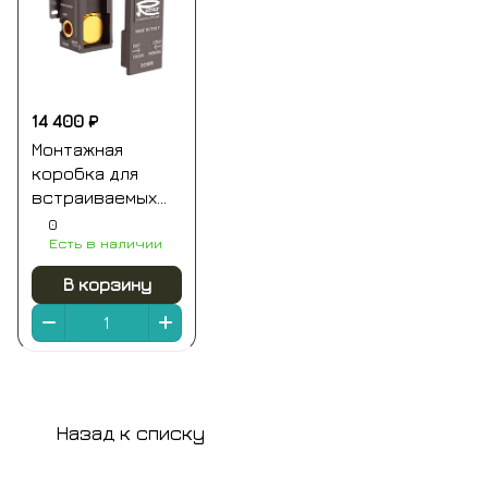
14 400 ₽
Монтажная
коробка для
встраиваемых
смесителей на 1-
0
Есть в наличии
2 выхода (для
ххх09kb и хх30kb)
В корзину
remer
Назад к списку