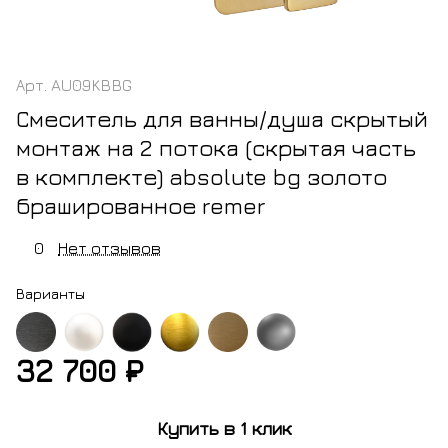
Арт.
AU09KBBG
Смеситель для ванны/душа скрытый
монтаж на 2 потока (скрытая часть
в комплекте) absolute bg золото
брашированное remer
0
Нет отзывов
Варианты
32 700 ₽
ный
белый
черный
золото
латунь
никель
м
матовый
матовый
брашированное
Купить в 1 клик
шированный