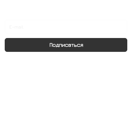
Подписаться
на новости и акции
Подписаться
Интернет-магазин
Компания
Информация
Помощь
+7 495 128 21 58
sale@rumix.shop