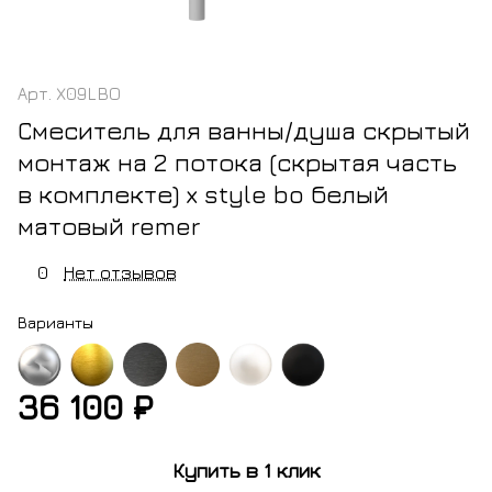
Арт.
X09LBO
Смеситель для ванны/душа скрытый
монтаж на 2 потока (скрытая часть
в комплекте) x style bo белый
матовый remer
0
Нет отзывов
Варианты
36 100 ₽
м
золото
черный
латунь
белый
черный
брашированное
хром
матовый
матовый
Купить в 1 клик
брашированный