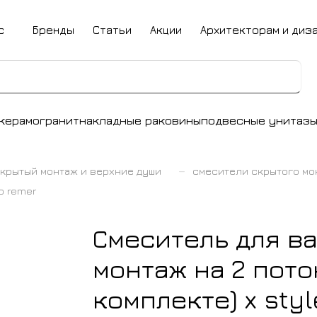
с
Бренды
Статьи
Акции
Архитекторам и диз
керамогранит
накладные раковины
подвесные унитаз
–
крытый монтаж и верхние души
смесители скрытого мо
о remer
Смеситель для в
монтаж на 2 пото
комплекте) x sty