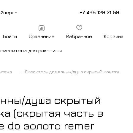
+7 495 128 21 58
айнерам
Войти
Сравнение
Избранное
Корзина
ы
смесители для раковины
–
нтажа
Смеситель для ванны/душа скрытый монтаж
анны/душа скрытый
ка (скрытая часть в
le do золото remer