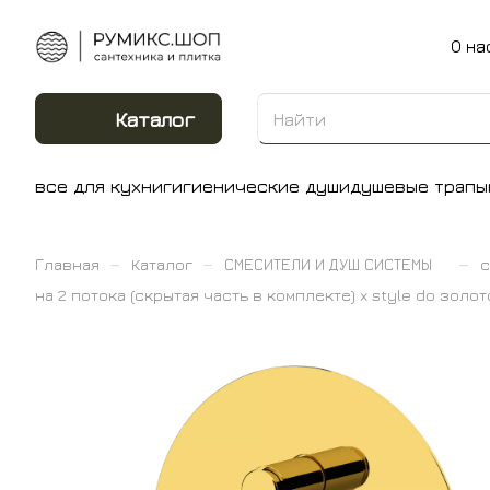
О на
Каталог
все для кухни
гигиенические души
душевые трапы
–
–
–
Главная
Каталог
СМЕСИТЕЛИ И ДУШ СИСТЕМЫ
с
на 2 потока (скрытая часть в комплекте) x style do золот