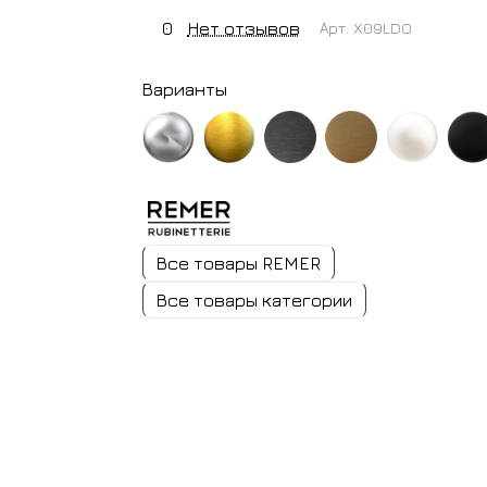
0
Нет отзывов
Арт.
X09LDO
Варианты
хром
золото
черный
латунь
белый
черный
брашированное
хром
матовый
матовый
брашированный
Все товары REMER
Все товары категории