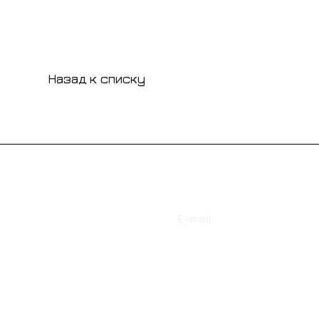
Назад к списку
Подписаться
на новости и акции
Интернет-магазин
Компания