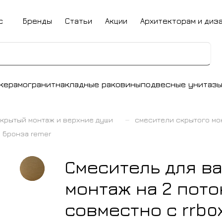
с
Бренды
Статьи
Акции
Архитекторам и диз
керамогранит
накладные раковины
подвесные унитаз
–
крытый монтаж и верхние души
смесители скрытого мо
o бронза remer
Смеситель для в
монтаж на 2 пото
совместно с rrbox