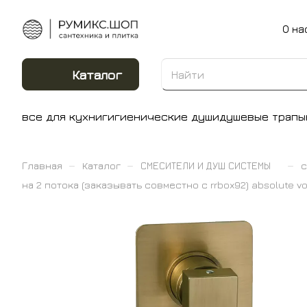
О на
Каталог
все для кухни
гигиенические души
душевые трапы
–
–
–
Главная
Каталог
СМЕСИТЕЛИ И ДУШ СИСТЕМЫ
с
на 2 потока (заказывать совместно с rrbox92) absolute v