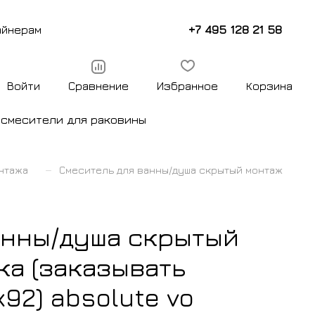
+7 495 128 21 58
айнерам
Войти
Сравнение
Избранное
Корзина
ы
смесители для раковины
–
нтажа
Смеситель для ванны/душа скрытый монтаж
анны/душа скрытый
ка (заказывать
92) absolute vo