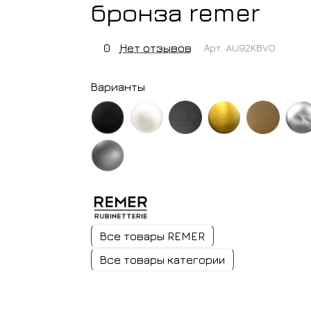
бронза remer
0
Нет отзывов
Арт.
AU92KBVO
Варианты
черный
белый
черный
золото
латунь
хром
матовый
матовый
хром
брашированное
никель
брашированный
Все товары REMER
Все товары категории