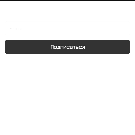
Подписаться
на новости и акции
Подписаться
Интернет-магазин
Компания
Информация
Помощь
+7 495 128 21 58
sale@rumix.shop