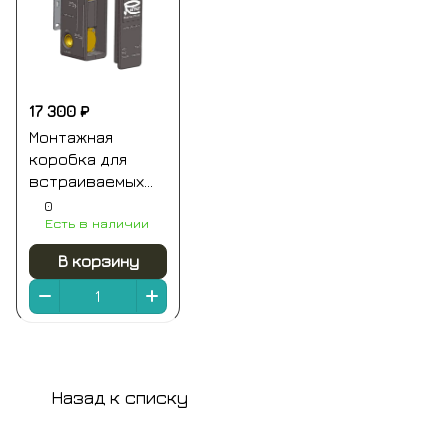
17 300 ₽
Монтажная
коробка для
встраиваемых
смесителей на 1-
0
Есть в наличии
2 выхода (для
ххх92kb) remer
В корзину
Назад к списку