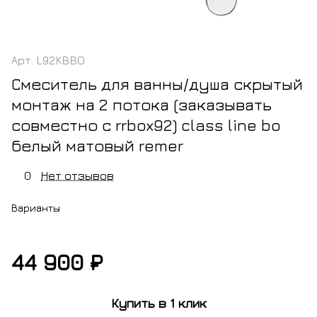
Арт.
L92KBBO
Смеситель для ванны/душа скрытый
монтаж на 2 потока (заказывать
совместно с rrbox92) class line bo
белый матовый remer
0
Нет отзывов
Варианты
44 900 ₽
м
белый
матовый
Купить в 1 клик