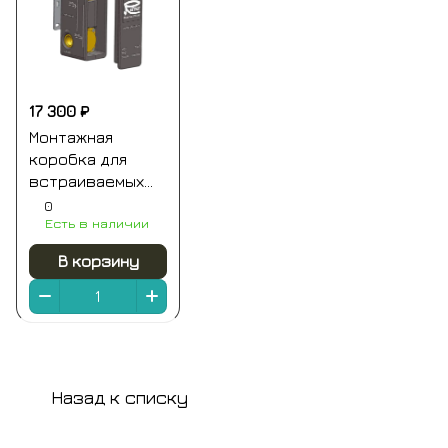
17 300 ₽
Монтажная
коробка для
встраиваемых
смесителей на 1-
0
Есть в наличии
2 выхода (для
ххх92kb) remer
В корзину
Назад к списку