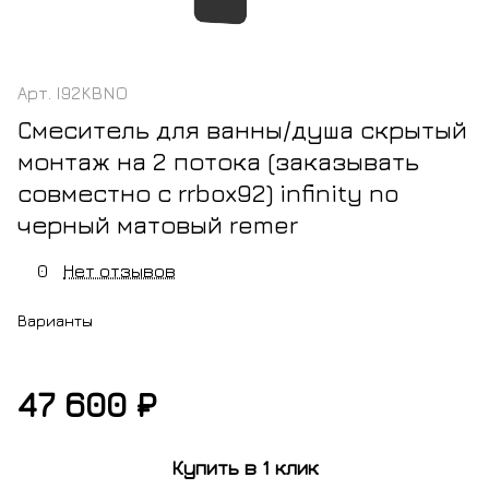
Арт.
I92KBNO
Смеситель для ванны/душа скрытый
монтаж на 2 потока (заказывать
совместно с rrbox92) infinity no
черный матовый remer
0
Нет отзывов
Варианты
47 600 ₽
м
белый
черный
золото
черный
латунь
никель
матовый
матовый
брашированное
хром
Купить в 1 клик
брашированный