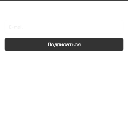
Подписаться
на новости и акции
Подписаться
Интернет-магазин
Компания
Информация
Помощь
+7 495 128 21 58
sale@rumix.shop