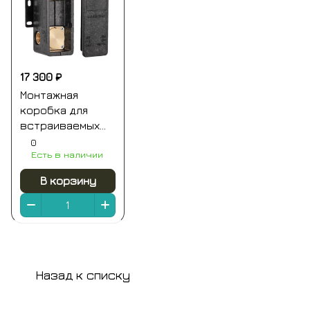
17 300 ₽
Монтажная
коробка для
встраиваемых
смесителей на 3
0
Есть в наличии
выхода (для
ххх93kb и
В корзину
хх937kb) remer
Назад к списку