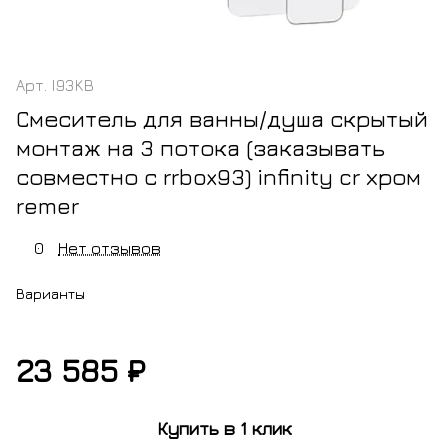
Арт.
I93KB
Смеситель для ванны/душа скрытый
монтаж на 3 потока (заказывать
совместно с rrbox93) infinity cr хром
remer
0
Нет отзывов
Варианты
23 585 ₽
м
черный
золото
белый
латунь
никель
матовый
брашированное
матовый
Купить в 1 клик