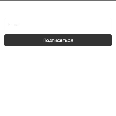
Подписаться
на новости и акции
Подписаться
Интернет-магазин
Компания
Информация
Помощь
+7 495 128 21 58
sale@rumix.shop