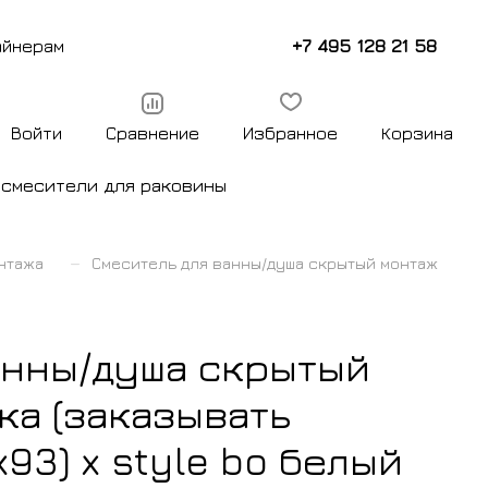
+7 495 128 21 58
айнерам
Войти
Сравнение
Избранное
Корзина
ы
смесители для раковины
–
нтажа
Смеситель для ванны/душа скрытый монтаж
анны/душа скрытый
ка (заказывать
93) x style bo белый