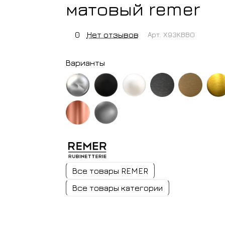
матовый remer
0
Нет отзывов
Арт.
X93KBBO
Варианты
хром
черный
белый
черный
латунь
золото
матовый
матовый
хром
браширо
медь
никель
брашированный
блестящая
Все товары REMER
Все товары категории