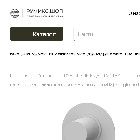
О на
Каталог
все для кухни
гигиенические души
душевые трапы
–
–
–
Главная
Каталог
СМЕСИТЕЛИ И ДУШ СИСТЕМЫ
с
на 3 потока (заказывать совместно с rrbox93) x style bo