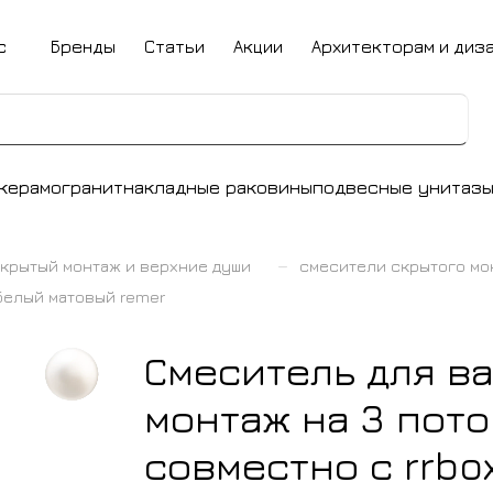
с
Бренды
Статьи
Акции
Архитекторам и диз
керамогранит
накладные раковины
подвесные унитаз
–
крытый монтаж и верхние души
смесители скрытого мо
 белый матовый remer
Смеситель для в
монтаж на 3 пото
совместно с rrbox