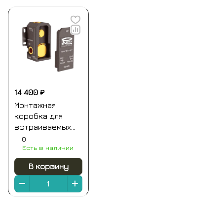
14 400 ₽
Монтажная
коробка для
встраиваемых
смесителей на 1-
0
Есть в наличии
2 выхода (для
ххх09kb и хх30kb)
В корзину
remer