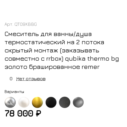
Арт.
QT09KBBG
Смеситель для ванны/душа
термостатический на 2 потока
скрытый монтаж (заказывать
совместно с rrbox) qubika thermo bg
золото брашированное remer
0
Нет отзывов
Варианты
78 000 ₽
м
белый
золото
черный
черный
никель
матовый
брашированное
матовый
хром