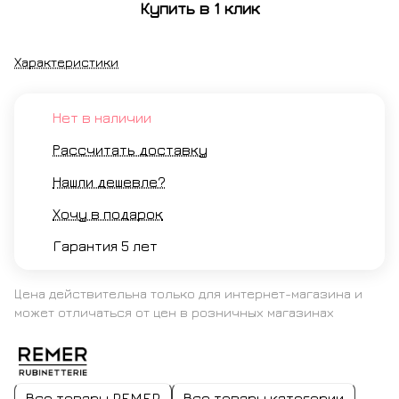
Купить в 1 клик
брашированный
Характеристики
Нет в наличии
Рассчитать доставку
Нашли дешевле?
Хочу в подарок
Гарантия 5 лет
Цена действительна только для интернет-магазина и
может отличаться от цен в розничных магазинах
Все товары REMER
Все товары категории