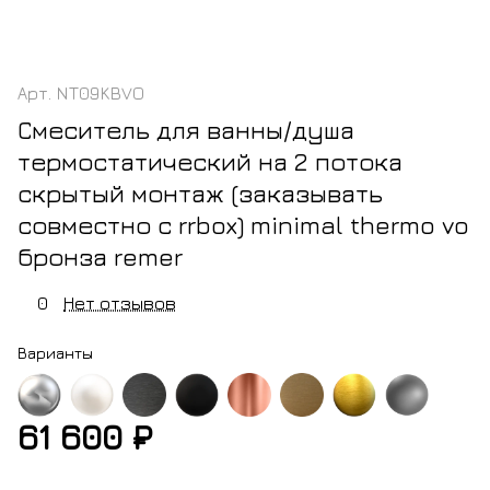
Арт.
NT09KBVO
Смеситель для ванны/душа
термостатический на 2 потока
скрытый монтаж (заказывать
совместно с rrbox) minimal thermo vo
бронза remer
0
Нет отзывов
Варианты
61 600 ₽
м
белый
черный
черный
медь
латунь
золото
никель
матовый
хром
матовый
блестящая
брашированное