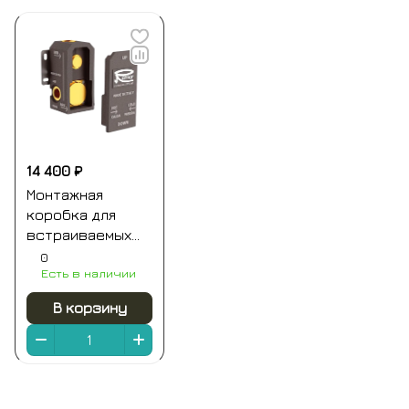
14 400 ₽
Монтажная
коробка для
встраиваемых
смесителей на 1-
0
Есть в наличии
2 выхода (для
ххх09kb и хх30kb)
В корзину
remer