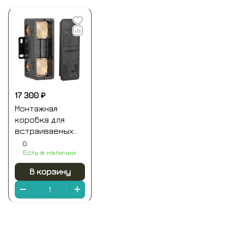
17 300 ₽
Монтажная
коробка для
встраиваемых
смесителей на 3
0
Есть в наличии
выхода (для
ххх93kb и
В корзину
хх937kb) remer