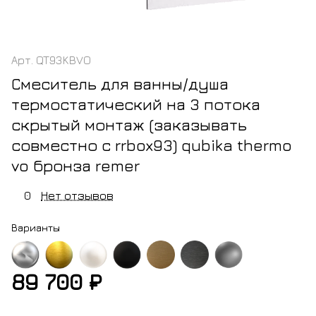
Арт.
QT93KBVO
Смеситель для ванны/душа
термостатический на 3 потока
скрытый монтаж (заказывать
совместно с rrbox93) qubika thermo
vo бронза remer
0
Нет отзывов
Варианты
89 700 ₽
м
золото
белый
черный
латунь
черный
никель
брашированное
матовый
матовый
хром