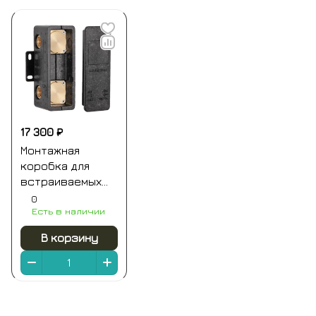
17 300 ₽
Монтажная
коробка для
встраиваемых
смесителей на 3
0
Есть в наличии
выхода (для
ххх93kb и
В корзину
хх937kb) remer