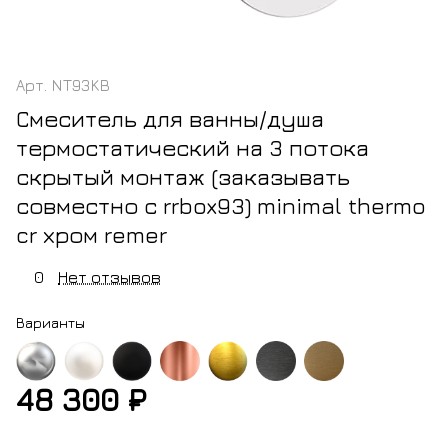
Арт.
NT93KB
Смеситель для ванны/душа
термостатический на 3 потока
скрытый монтаж (заказывать
совместно с rrbox93) minimal thermo
cr хром remer
0
Нет отзывов
Варианты
48 300 ₽
м
белый
черный
медь
золото
черный
латунь
матовый
матовый
блестящая
брашированное
хром