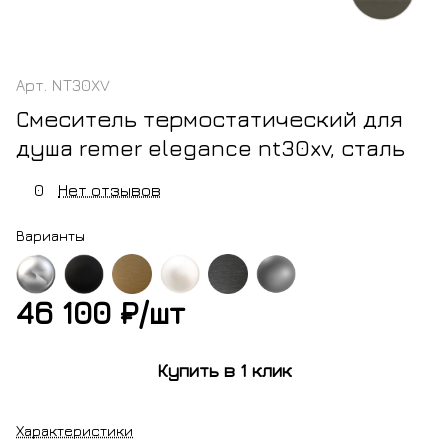
Арт.
NT30XV
Смеситель термостатический для
душа remer elegance nt30xv, сталь
0
Нет отзывов
Варианты
46 100 ₽/
шт
м
черный
латунь
белый
черный
никель
матовый
матовый
хром
Купить в 1 клик
брашированный
Характеристики