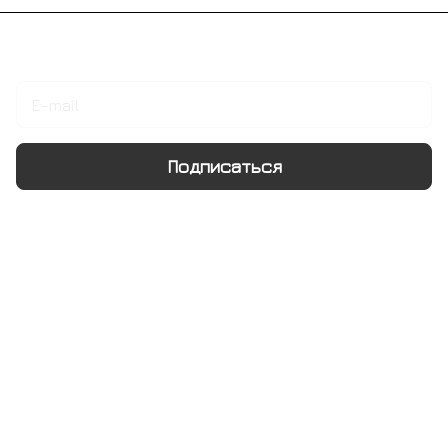
Подписаться
на новости и акции
Подписаться
Интернет-магазин
Компания
Информация
Помощь
+7 495 128 21 58
sale@rumix.shop