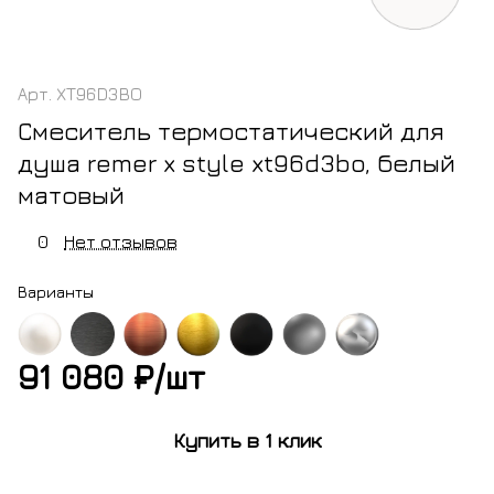
Арт.
XT96D3BO
Смеситель термостатический для
душа remer x style xt96d3bo, белый
матовый
0
Нет отзывов
Варианты
91 080 ₽/
шт
ый
черный
медь
золото
черный
никель
хром
овый
хром
брашированная
брашированное
матовый
Купить в 1 клик
брашированный